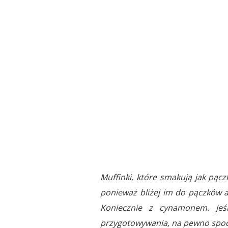
Muffinki, które smakują jak pączk
ponieważ bliżej im do pączków a
Koniecznie z cynamonem. Jeśli
przygotowywania, na pewno spodo