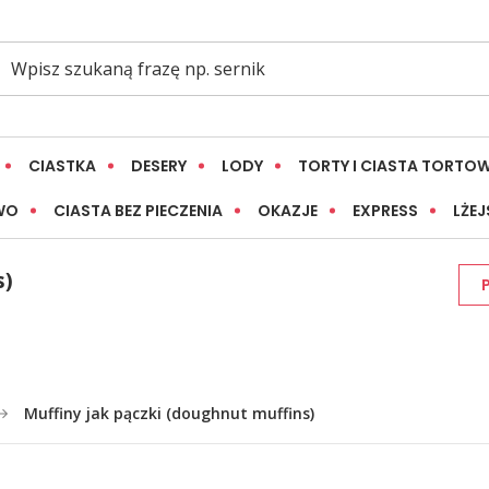
CIASTKA
DESERY
LODY
TORTY I CIASTA TORTO
WO
CIASTA BEZ PIECZENIA
OKAZJE
EXPRESS
LŻEJ
s)
Muffiny jak pączki (doughnut muffins)