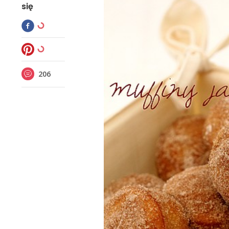
się
206