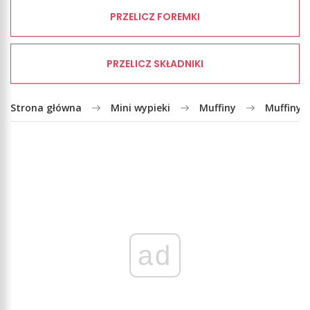
PRZELICZ FOREMKI
PRZELICZ SKŁADNIKI
Strona główna
Mini wypieki
Muffiny
Muffiny 
ad