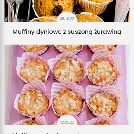
08.10.22
Muffiny dyniowe z suszoną żurawiną
02.05.22