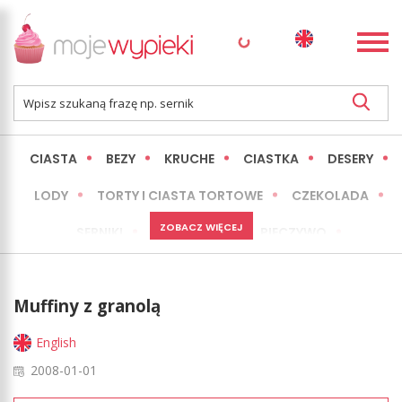
CIASTA
BEZY
KRUCHE
CIASTKA
DESERY
LODY
TORTY I CIASTA TORTOWE
CZEKOLADA
ZOBACZ WIĘCEJ
SERNIKI
MINI WYPIEKI
PIECZYWO
CIASTA BEZ PIECZENIA
OKAZJE
EXPRESS
Muffiny z granolą
LŻEJSZE / ZDROWSZE
INNE
English
2008-01-01