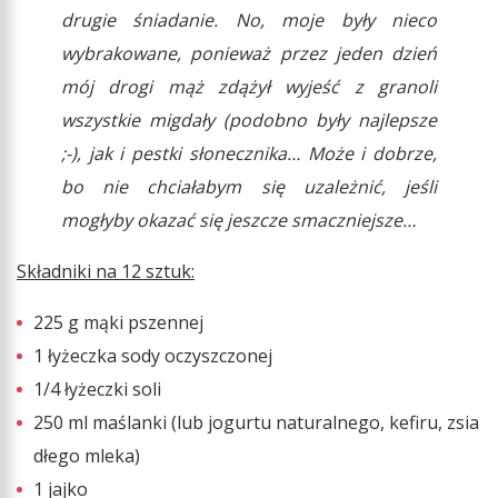
drugie śniadanie. No, moje były nieco
wybrakowane, ponieważ przez jeden dzień
mój drogi mąż zdążył wyjeść z granoli
wszystkie migdały (podobno były najlepsze
;-), jak i pestki słonecznika… Może i dobrze,
bo nie chciałabym się uzależnić, jeśli
mogłyby okazać się jeszcze smaczniejsze…
Składniki na 12 sztuk:
225 g mąki pszennej
1 łyżeczka sody oczyszczonej
1/4 łyżeczki soli
250 ml maślanki (lub jogurtu naturalnego, kefiru, zsia
dłego mleka)
1 jajko