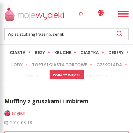
CIASTA
BEZY
KRUCHE
CIASTKA
DESERY
LODY
TORTY I CIASTA TORTOWE
CZEKOLADA
ZOBACZ WIĘCEJ
SERNIKI
MINI WYPIEKI
PIECZYWO
CIASTA BEZ PIECZENIA
OKAZJE
EXPRESS
Muffiny z gruszkami i imbirem
LŻEJSZE / ZDROWSZE
INNE
English
2010-08-18