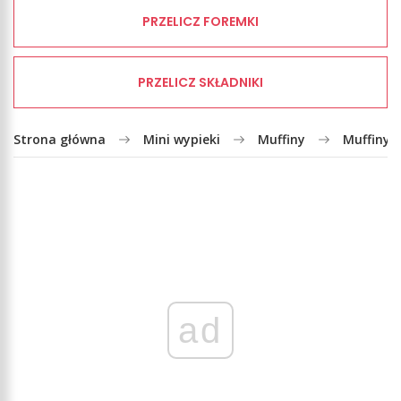
PRZELICZ FOREMKI
PRZELICZ SKŁADNIKI
Strona główna
Mini wypieki
Muffiny
Muffiny 
ad