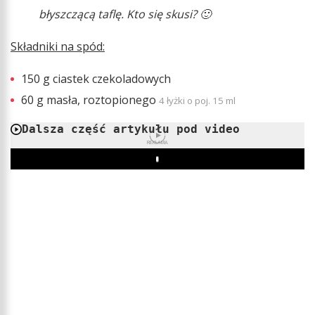
błyszczącą taflę. Kto się skusi? 🙂
Składniki na spód:
150 g ciastek czekoladowych
60 g masła, roztopionego
4 łyżki o poj. 15 ml
Dalsza część artykułu pod video
REKLAMA
Play