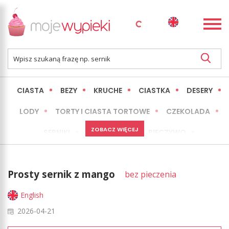
CIASTA
BEZY
KRUCHE
CIASTKA
DESERY
LODY
TORTY I CIASTA TORTOWE
CZEKOLADA
ZOBACZ WIĘCEJ
SERNIKI
MINI WYPIEKI
PIECZYWO
CIASTA BEZ PIECZENIA
OKAZJE
EXPRESS
Prosty sernik z mango
bez pieczenia
LŻEJSZE / ZDROWSZE
INNE
English
2026-04-21