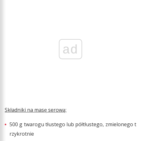
ad
Składniki na masę serową:
500 g twarogu tłustego lub półtłustego, zmielonego t
rzykrotnie