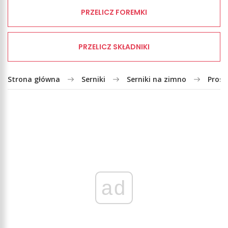
PRZELICZ FOREMKI
PRZELICZ SKŁADNIKI
Strona główna
Serniki
Serniki na zimno
Prost
ad