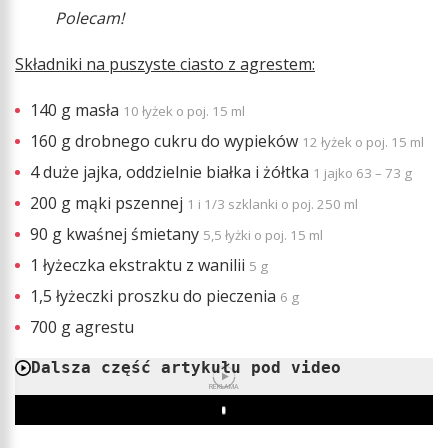
Polecam!
Składniki na puszyste ciasto z agrestem:
140 g masła
10 łyżek o poj. 15 ml
160 g drobnego cukru do wypieków
12 łyżek o poj. 15 ml
4 duże jajka, oddzielnie białka i żółtka
1 jajko 63 – 73 g
200 g mąki pszennej
1 i 1/3 szklanki o poj. 250 ml
90 g kwaśnej śmietany
5,5 łyżki o poj. 15 ml
1 łyżeczka ekstraktu z wanilii
5 g
1,5 łyżeczki proszku do pieczenia
6 g
700 g agrestu
Dalsza część artykułu pod video
REKLAMA
Play