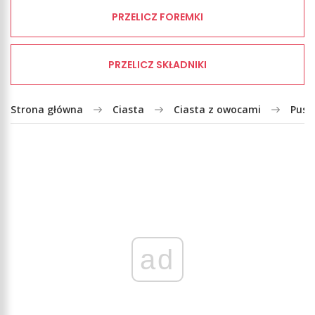
PRZELICZ FOREMKI
PRZELICZ SKŁADNIKI
Strona główna
Ciasta
Ciasta z owocami
Pusz
ad