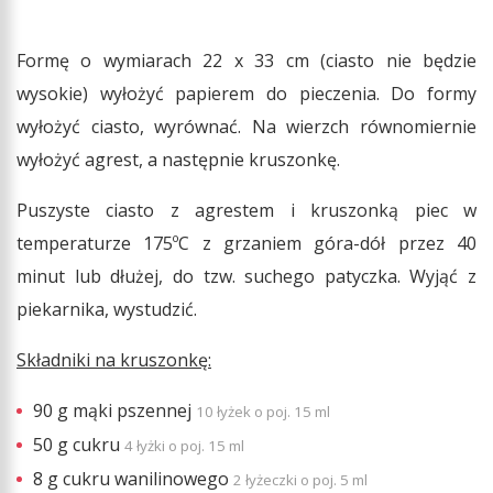
Formę o wymiarach 22 x 33 cm (ciasto nie będzie
wysokie) wyłożyć papierem do pieczenia. Do formy
wyłożyć ciasto, wyrównać. Na wierzch równomiernie
wyłożyć agrest, a następnie kruszonkę.
Puszyste ciasto z agrestem i kruszonką piec w
temperaturze 175ºC z grzaniem góra-dół przez 40
minut lub dłużej, do tzw. suchego patyczka. Wyjąć z
piekarnika, wystudzić.
Składniki na kruszonkę:
90 g mąki pszennej
10 łyżek o poj. 15 ml
50 g cukru
4 łyżki o poj. 15 ml
8 g cukru wanilinowego
2 łyżeczki o poj. 5 ml