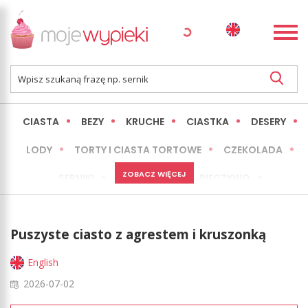
CIASTA
BEZY
KRUCHE
CIASTKA
DESERY
LODY
TORTY I CIASTA TORTOWE
CZEKOLADA
ZOBACZ WIĘCEJ
SERNIKI
MINI WYPIEKI
PIECZYWO
CIASTA BEZ PIECZENIA
OKAZJE
EXPRESS
Puszyste ciasto z agrestem i kruszonką
LŻEJSZE / ZDROWSZE
INNE
English
2026-07-02