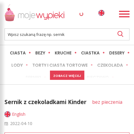
CIASTA
BEZY
KRUCHE
CIASTKA
DESERY
LODY
TORTY I CIASTA TORTOWE
CZEKOLADA
ZOBACZ WIĘCEJ
SERNIKI
MINI WYPIEKI
PIECZYWO
CIASTA BEZ PIECZENIA
OKAZJE
EXPRESS
Sernik z czekoladkami Kinder
bez pieczenia
LŻEJSZE / ZDROWSZE
INNE
English
2022-04-10