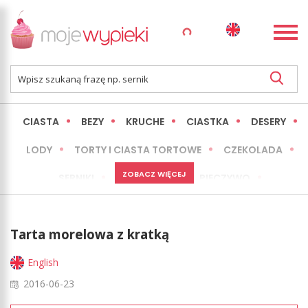
CIASTA
BEZY
KRUCHE
CIASTKA
DESERY
LODY
TORTY I CIASTA TORTOWE
CZEKOLADA
ZOBACZ WIĘCEJ
SERNIKI
MINI WYPIEKI
PIECZYWO
CIASTA BEZ PIECZENIA
OKAZJE
EXPRESS
Tarta morelowa z kratką
LŻEJSZE / ZDROWSZE
INNE
English
2016-06-23