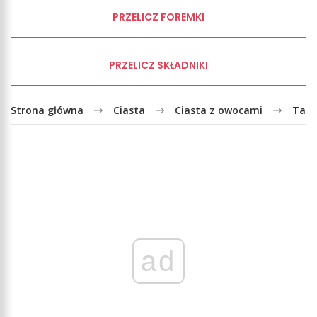
PRZELICZ FOREMKI
PRZELICZ SKŁADNIKI
Strona główna
Ciasta
Ciasta z owocami
Tart
ad