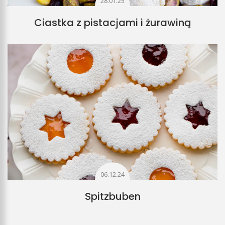
28.01.25
Ciastka z pistacjami i żurawiną
06.12.24
Spitzbuben