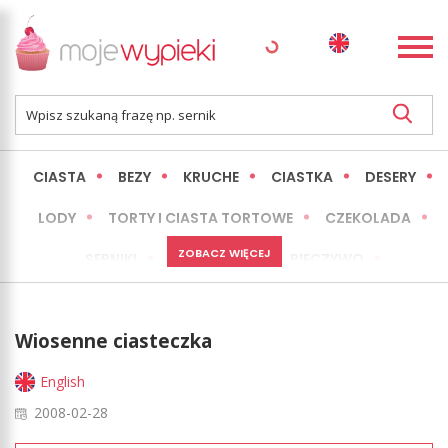
CIASTA
BEZY
KRUCHE
CIASTKA
DESERY
LODY
TORTY I CIASTA TORTOWE
CZEKOLADA
ZOBACZ WIĘCEJ
SERNIKI
MINI WYPIEKI
PIECZYWO
CIASTA BEZ PIECZENIA
OKAZJE
EXPRESS
Wiosenne ciasteczka
LŻEJSZE / ZDROWSZE
INNE
English
2008-02-28