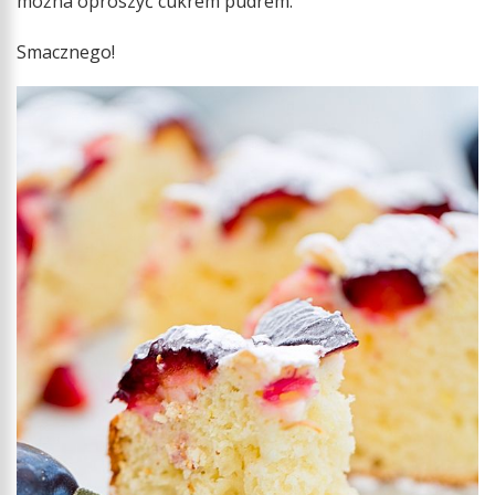
można oprószyć cukrem pudrem.
Smacznego!