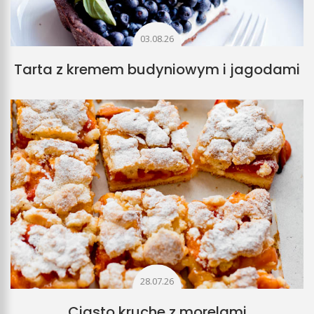
03.08.26
Tarta z kremem budyniowym i jagodami
28.07.26
Ciasto kruche z morelami