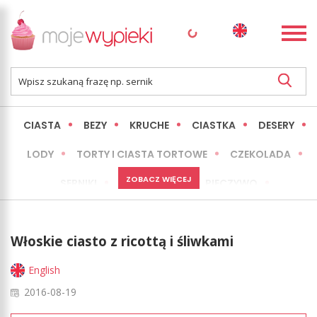
CIASTA
BEZY
KRUCHE
CIASTKA
DESERY
LODY
TORTY I CIASTA TORTOWE
CZEKOLADA
ZOBACZ WIĘCEJ
SERNIKI
MINI WYPIEKI
PIECZYWO
CIASTA BEZ PIECZENIA
OKAZJE
EXPRESS
Włoskie ciasto z ricottą i śliwkami
LŻEJSZE / ZDROWSZE
INNE
English
2016-08-19