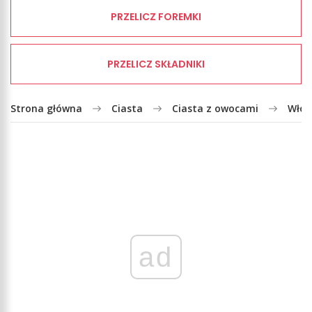
PRZELICZ FOREMKI
PRZELICZ SKŁADNIKI
Strona główna
Ciasta
Ciasta z owocami
Włosk
ad