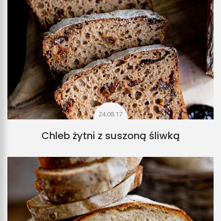
24.08.17
Chleb żytni z suszoną śliwką