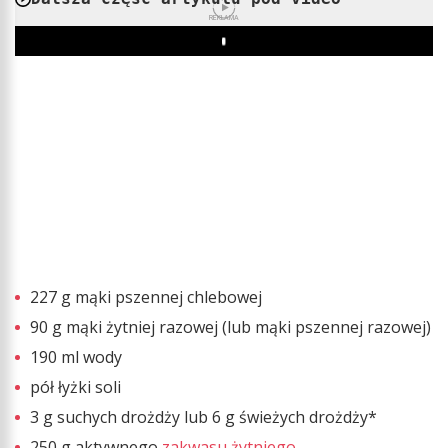
REKLAMA
Play
227 g mąki pszennej chlebowej
90 g mąki żytniej razowej (lub mąki pszennej razowej)
190 ml wody
pół łyżki soli
3 g suchych drożdży lub 6 g świeżych drożdży*
250 g aktywnego
zakwasu żytniego