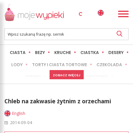
CIASTA
BEZY
KRUCHE
CIASTKA
DESERY
LODY
TORTY I CIASTA TORTOWE
CZEKOLADA
ZOBACZ WIĘCEJ
SERNIKI
MINI WYPIEKI
PIECZYWO
CIASTA BEZ PIECZENIA
OKAZJE
EXPRESS
Chleb na zakwasie żytnim z orzechami
LŻEJSZE / ZDROWSZE
INNE
English
2014-09-04