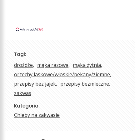
Tagi:
drożdże
mąka razowa
mąka żytnia
orzechy laskowe/włoskie/pekany/ziemne
przepisy bez jajek
przepisy bezmleczne
zakwas
Kategoria:
Chleby na zakwasie