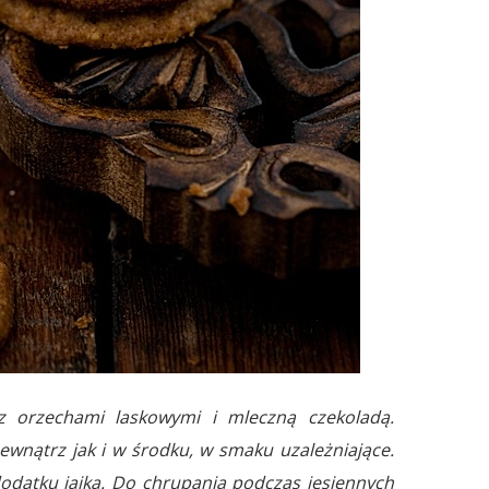
z orzechami laskowymi i mleczną czekoladą.
wnątrz jak i w środku, w smaku uzależniające.
odatku jajka. Do chrupania podczas jesiennych