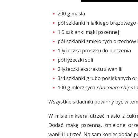
200 g masła
pół szklanki miałkiego brązowego
1,5 szklanki mąki pszennej
pół szklanki zmielonych orzechów
1 łyżeczka proszku do pieczenia
pół łyżeczki soli
2 łyżeczki ekstraktu z wanilii
3/4 szklanki grubo posiekanych or
100 g mlecznych
chocolate chips
lu
Wszystkie składniki powinny być w te
W misie miksera utrzeć masło z cukre
Dodać mąkę pszenną, zmielone orzec
wanilii i utrzeć. Na sam koniec dodać 