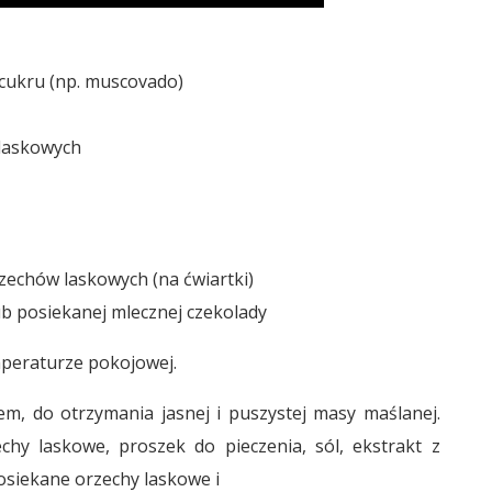
 cukru (np. muscovado)
 laskowych
zechów laskowych (na ćwiartki)
b posiekanej mlecznej czekolady
mperaturze pokojowej.
m, do otrzymania jasnej i puszystej masy maślanej.
hy laskowe, proszek do pieczenia, sól, ekstrakt z
posiekane orzechy laskowe i