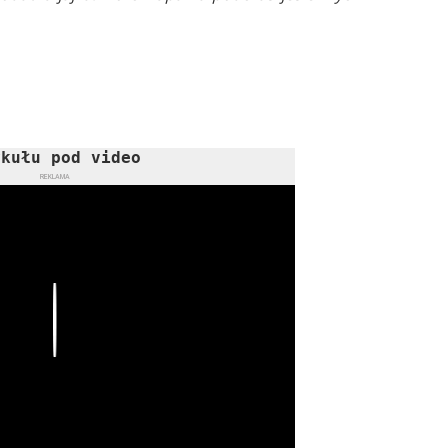
ykułu pod video
REKLAMA
Play