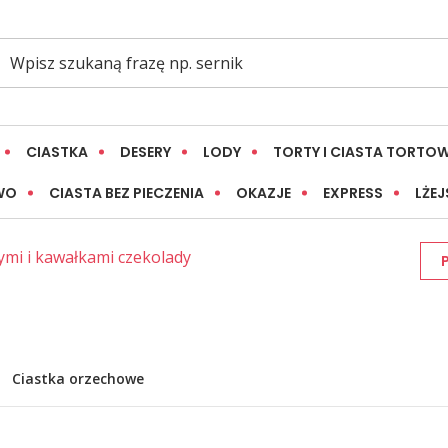
CIASTKA
DESERY
LODY
TORTY I CIASTA TORTO
WO
CIASTA BEZ PIECZENIA
OKAZJE
EXPRESS
LŻEJ
ymi i kawałkami czekolady
Ciastka orzechowe