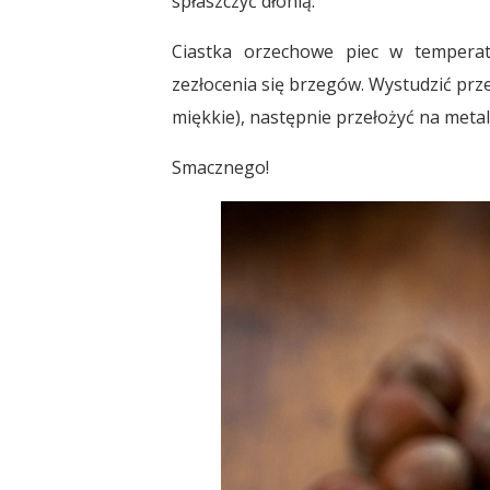
spłaszczyć dłonią.
Ciastka orzechowe piec w temperat
zezłocenia się brzegów. Wystudzić prz
miękkie), następnie przełożyć na meta
Smacznego!