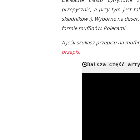
przepysznie, a przy tym jest ta
składników :). Wyborne na deser,
formie muffinów. Polecam!
A jeśli szukasz przepisu na muff
przepis
.
Dalsza część art