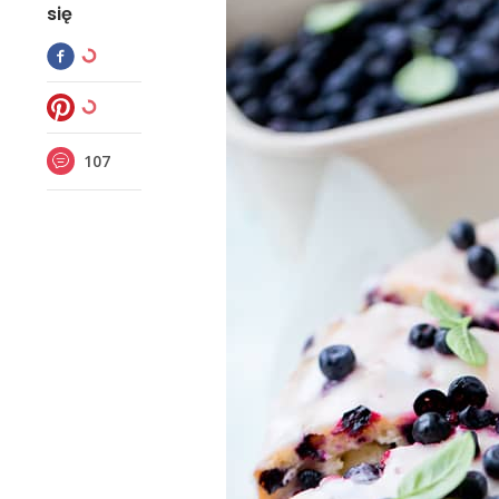
się
107