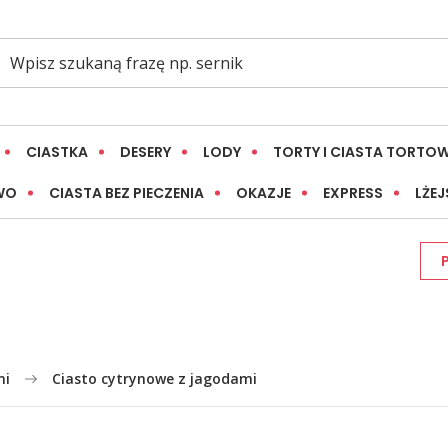
CIASTKA
DESERY
LODY
TORTY I CIASTA TORTO
WO
CIASTA BEZ PIECZENIA
OKAZJE
EXPRESS
LŻEJ
mi
Ciasto cytrynowe z jagodami