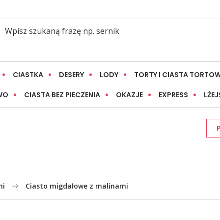
CIASTKA
DESERY
LODY
TORTY I CIASTA TORTO
WO
CIASTA BEZ PIECZENIA
OKAZJE
EXPRESS
LŻEJ
mi
Ciasto migdałowe z malinami