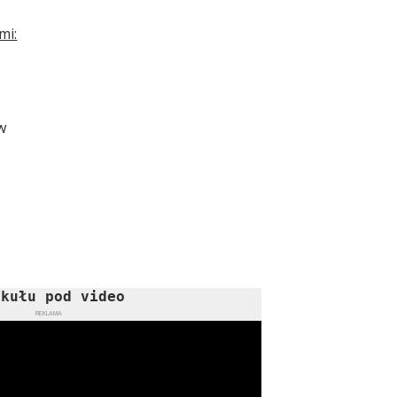
mi:
w
ykułu pod video
REKLAMA