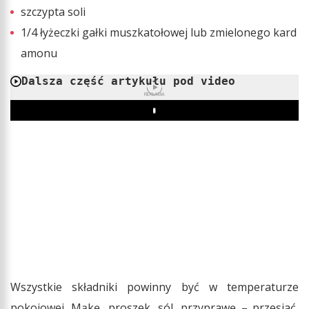
szczypta soli
1/4 łyżeczki gałki muszkatołowej lub zmielonego kard
amonu
Dalsza część artykułu pod video
REKLAMA
Play
Wszystkie składniki powinny być w temperaturze
pokojowej. Mąkę, proszek, sól, przyprawę – przesiać,