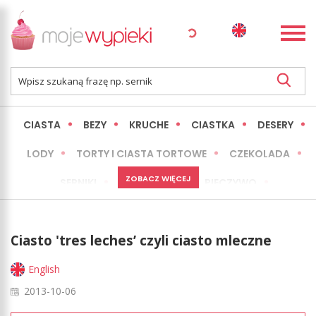
CIASTA
BEZY
KRUCHE
CIASTKA
DESERY
LODY
TORTY I CIASTA TORTOWE
CZEKOLADA
ZOBACZ WIĘCEJ
SERNIKI
MINI WYPIEKI
PIECZYWO
CIASTA BEZ PIECZENIA
OKAZJE
EXPRESS
Ciasto 'tres leches’ czyli ciasto mleczne
LŻEJSZE / ZDROWSZE
INNE
English
2013-10-06