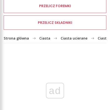
PRZELICZ FOREMKI
PRZELICZ SKŁADNIKI
Strona główna
Ciasta
Ciasta ucierane
Ciasto 
ad