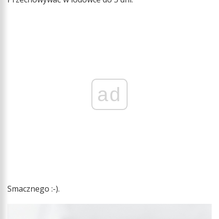
ad
Smacznego :-).