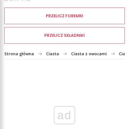
PRZELICZ FOREMKI
PRZELICZ SKŁADNIKI
Strona główna
Ciasta
Ciasta z owocami
Cias
ad