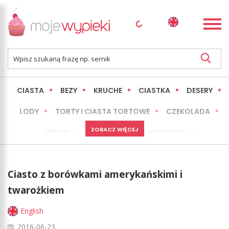
CIASTA
BEZY
KRUCHE
CIASTKA
DESERY
LODY
TORTY I CIASTA TORTOWE
CZEKOLADA
ZOBACZ WIĘCEJ
SERNIKI
MINI WYPIEKI
PIECZYWO
CIASTA BEZ PIECZENIA
OKAZJE
EXPRESS
Ciasto z borówkami amerykańskimi i
LŻEJSZE / ZDROWSZE
INNE
twarożkiem
English
2016-06-23