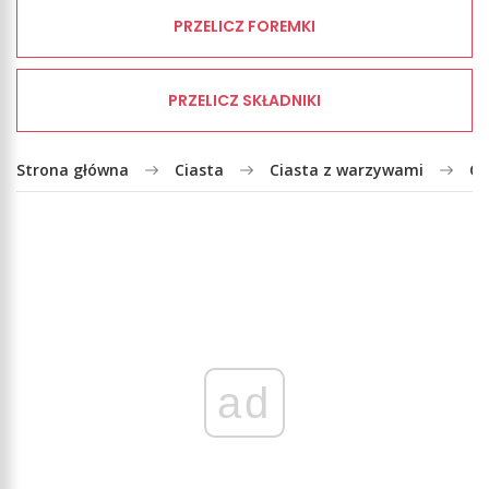
PRZELICZ FOREMKI
PRZELICZ SKŁADNIKI
Strona główna
Ciasta
Ciasta z warzywami
Ci
ad