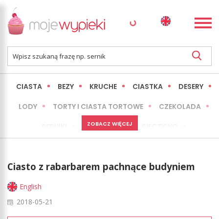
CIASTA
BEZY
KRUCHE
CIASTKA
DESERY
LODY
TORTY I CIASTA TORTOWE
CZEKOLADA
ZOBACZ WIĘCEJ
SERNIKI
MINI WYPIEKI
PIECZYWO
CIASTA BEZ PIECZENIA
OKAZJE
EXPRESS
Ciasto z rabarbarem pachnące budyniem
LŻEJSZE / ZDROWSZE
INNE
English
2018-05-21