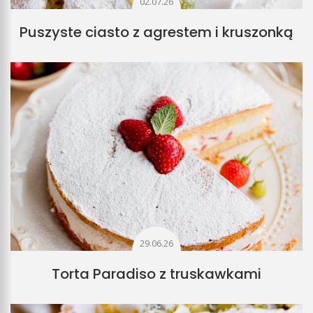
02.07.26
Puszyste ciasto z agrestem i kruszonką
29.06.26
Torta Paradiso z truskawkami