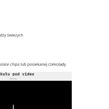
żdży świeżych
olate chips
lub posiekanej czekolady
ykułu pod video
REKLAMA