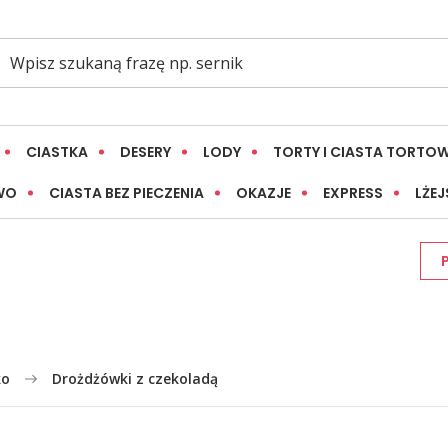
CIASTKA
DESERY
LODY
TORTY I CIASTA TORTO
WO
CIASTA BEZ PIECZENIA
OKAZJE
EXPRESS
LŻEJ
ko
Drożdżówki z czekoladą