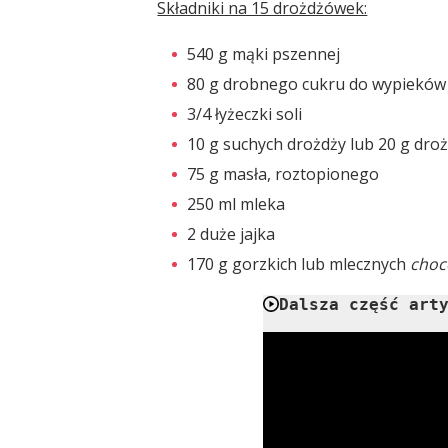
Składniki na 15 drożdżówek:
540 g mąki pszennej
80 g drobnego cukru do wypieków
3/4 łyżeczki soli
10 g suchych drożdży lub 20 g dro
75 g masła, roztopionego
250 ml mleka
2 duże jajka
170 g gorzkich lub mlecznych
choc
Dalsza część art