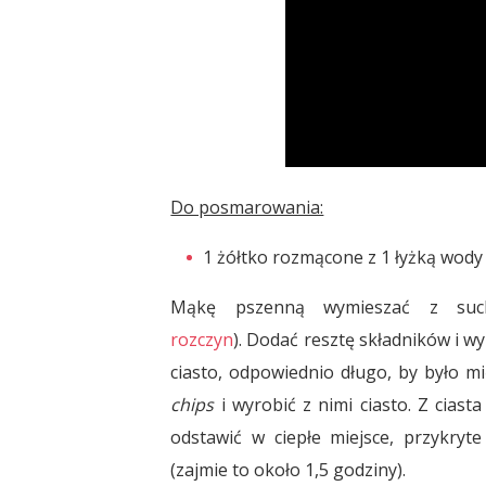
Do posmarowania:
1 żółtko rozmącone z 1 łyżką wody
Mąkę pszenną wymieszać z such
rozczyn
). Dodać resztę składników i w
ciasto, odpowiednio długo, by było m
chips
i wyrobić z nimi ciasto. Z cias
odstawić w ciepłe miejsce, przykryt
(zajmie to około 1,5 godziny).