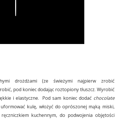
Play
ymi drożdżami (ze świeżymi najpierw zrobić
yrobić, pod koniec dodając roztopiony tłuszcz. Wyrobić
iękkie i elastyczne. Pod sam koniec dodać
chocolate
ta uformować kulę, włożyć do oprószonej mąką miski,
e ręczniczkiem kuchennym, do podwojenia objętości