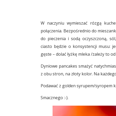
W naczyniu wymieszać rózgą kuchenn
połączenia. Bezpośrednio do mieszanki
do pieczenia i sodą oczyszczoną, só
ciasto będzie o konsystencji musu: je
gęste – dolać łyżkę mleka /zależy to o
Dyniowe pancakes smażyć natychmiast n
z obu stron, na złoty kolor. Na każdego
Podawać z golden syrupem/syropem kl
Smacznego :-).