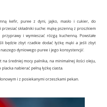
ą kefir, puree z dyni, jajko, masło i cukier, do
 przesiać składniki suche: mąkę pszenną z proszkiem
l, przyprawy i wymieszać rózgą kuchenną. Powstałe
śli będzie zbyt rzadkie dodać łyżkę mąki a jeśli zbyt
d naszego dyniowego puree i jego konsystencji/.
a średniej mocy palnika, na minimalnej ilości oleju,
 placka nabierać pełną łyżkę ciasta.
onowym i z posiekanymi orzeszkami pekan.