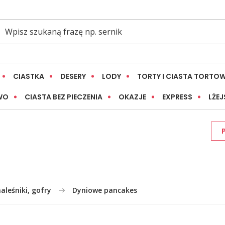
CIASTKA
DESERY
LODY
TORTY I CIASTA TORTO
WO
CIASTA BEZ PIECZENIA
OKAZJE
EXPRESS
LŻEJ
naleśniki, gofry
Dyniowe pancakes