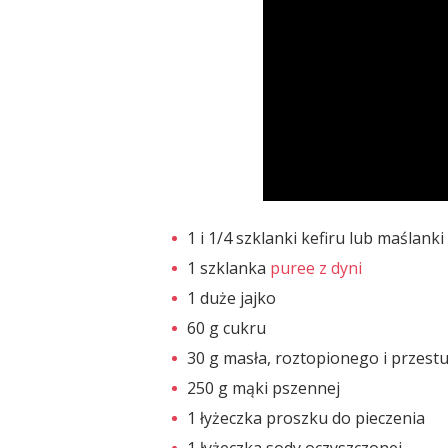
1 i 1/4 szklanki kefiru lub maślanki
1 szklanka
puree z dyni
1 duże jajko
60 g cukru
30 g masła, roztopionego i przes
250 g mąki pszennej
1 łyżeczka proszku do pieczenia
1 łyżeczka sody oczyszczonej