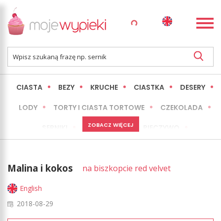
CIASTA
BEZY
KRUCHE
CIASTKA
DESERY
LODY
TORTY I CIASTA TORTOWE
CZEKOLADA
ZOBACZ WIĘCEJ
SERNIKI
MINI WYPIEKI
PIECZYWO
CIASTA BEZ PIECZENIA
OKAZJE
EXPRESS
Malina i kokos
na biszkopcie red velvet
LŻEJSZE / ZDROWSZE
INNE
English
2018-08-29