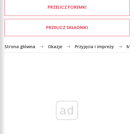
PRZELICZ FOREMKI
PRZELICZ SKŁADNIKI
Strona główna
Okazje
Przyjęcia i imprezy
Mal
ad