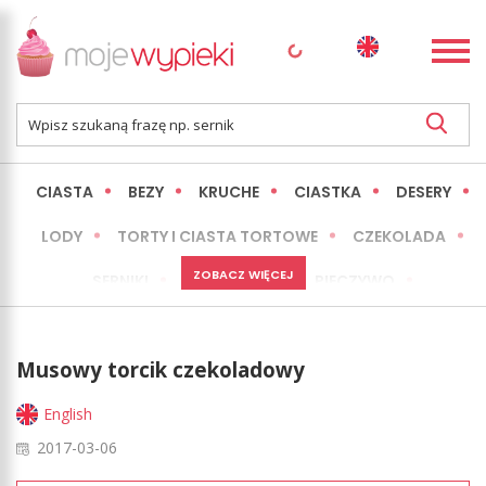
CIASTA
BEZY
KRUCHE
CIASTKA
DESERY
LODY
TORTY I CIASTA TORTOWE
CZEKOLADA
ZOBACZ WIĘCEJ
SERNIKI
MINI WYPIEKI
PIECZYWO
CIASTA BEZ PIECZENIA
OKAZJE
EXPRESS
Musowy torcik czekoladowy
LŻEJSZE / ZDROWSZE
INNE
English
2017-03-06