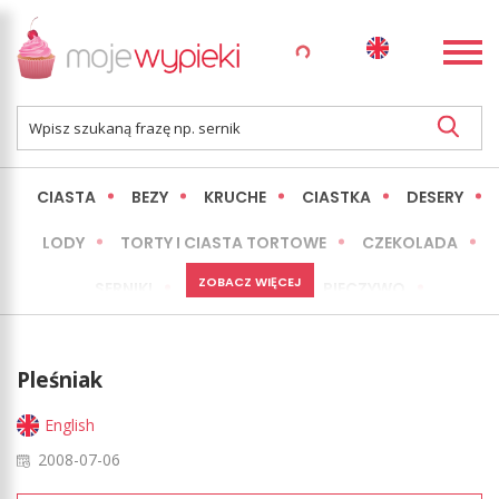
CIASTA
BEZY
KRUCHE
CIASTKA
DESERY
LODY
TORTY I CIASTA TORTOWE
CZEKOLADA
ZOBACZ WIĘCEJ
SERNIKI
MINI WYPIEKI
PIECZYWO
CIASTA BEZ PIECZENIA
OKAZJE
EXPRESS
Pleśniak
LŻEJSZE / ZDROWSZE
INNE
English
2008-07-06