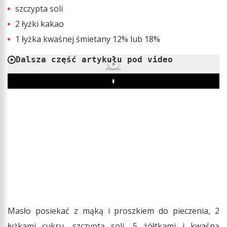
szczypta soli
2 łyżki kakao
1 łyżka kwaśnej śmietany 12% lub 18%
Dalsza część artykułu pod video
REKLAMA
Play
Masło posiekać z mąką i proszkiem do pieczenia, 2
łyżkami cukru, szczyptą soli, 5 żółtkami i kwaśną