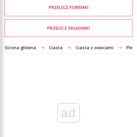
PRZELICZ FOREMKI
PRZELICZ SKŁADNIKI
Strona główna
Ciasta
Ciasta z owocami
Pleś
ad