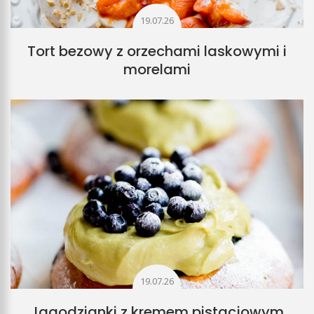
19.07.26
Tort bezowy z orzechami laskowymi i
morelami
19.07.26
Jagodzianki z kremem pistacjowym