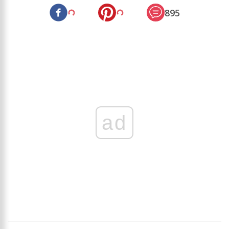
895
ad