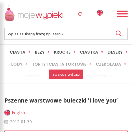
CIASTA
BEZY
KRUCHE
CIASTKA
DESERY
LODY
TORTY I CIASTA TORTOWE
CZEKOLADA
ZOBACZ WIĘCEJ
SERNIKI
MINI WYPIEKI
PIECZYWO
CIASTA BEZ PIECZENIA
OKAZJE
EXPRESS
Pszenne warstwowe bułeczki 'I love you’
LŻEJSZE / ZDROWSZE
INNE
English
2012-01-30