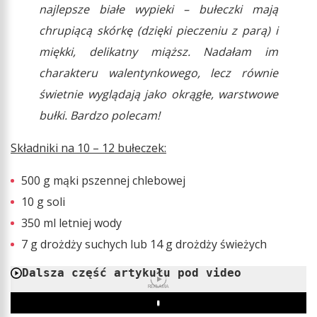
najlepsze białe wypieki – bułeczki mają
chrupiącą skórkę (dzięki pieczeniu z parą) i
miękki, delikatny miąższ. Nadałam im
charakteru walentynkowego, lecz równie
świetnie wyglądają jako okrągłe, warstwowe
bułki. Bardzo polecam!
Składniki na 10 – 12 bułeczek:
500 g mąki pszennej chlebowej
10 g soli
350 ml letniej wody
7 g drożdży suchych lub 14 g drożdży świeżych
Dalsza część artykułu pod video
REKLAMA
Play