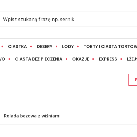
CIASTKA
DESERY
LODY
TORTY I CIASTA TORTO
WO
CIASTA BEZ PIECZENIA
OKAZJE
EXPRESS
LŻEJ
Rolada bezowa z wiśniami