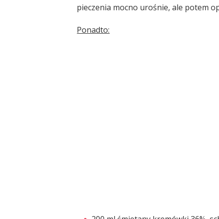
pieczenia mocno urośnie, ale potem op
Ponadto:
200 ml śmietany kremówki 36%, schł