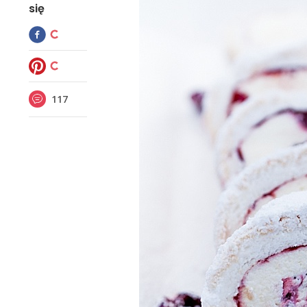
się
117