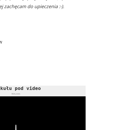
j zachęcam do upieczenia :-).
w
ykułu pod video
REKLAMA