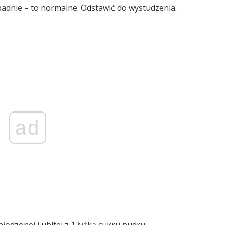
adnie – to normalne. Odstawić do wystudzenia.
ad
odzonej i ubitej z 1 łyżką cukru pudru