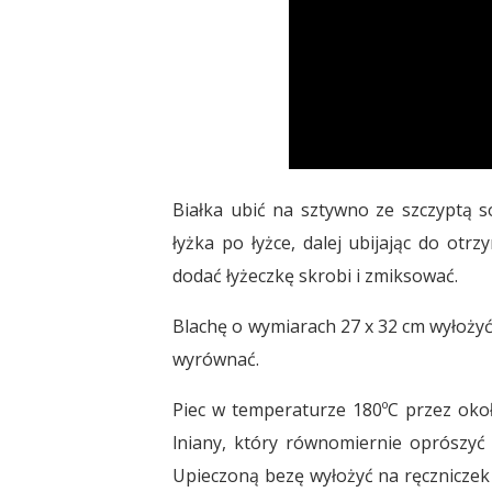
Białka ubić na sztywno ze szczyptą so
łyżka po łyżce, dalej ubijając do otrz
dodać łyżeczkę skrobi i zmiksować.
Blachę o wymiarach 27 x 32 cm wyłożyć
wyrównać.
Piec w temperaturze 180ºC przez oko
lniany, który równomiernie oprószyć 
Upieczoną bezę wyłożyć na ręczniczek (