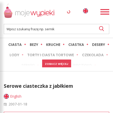
CIASTA
BEZY
KRUCHE
CIASTKA
DESERY
LODY
TORTY I CIASTA TORTOWE
CZEKOLADA
ZOBACZ WIĘCEJ
SERNIKI
MINI WYPIEKI
PIECZYWO
CIASTA BEZ PIECZENIA
OKAZJE
EXPRESS
Serowe ciasteczka z jabłkiem
LŻEJSZE / ZDROWSZE
INNE
English
2007-01-18