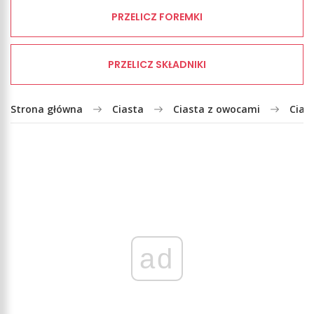
PRZELICZ FOREMKI
PRZELICZ SKŁADNIKI
Strona główna
Ciasta
Ciasta z owocami
Cias
ad