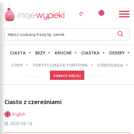
CIASTA
BEZY
KRUCHE
CIASTKA
DESERY
LODY
TORTY I CIASTA TORTOWE
CZEKOLADA
ZOBACZ WIĘCEJ
SERNIKI
MINI WYPIEKI
PIECZYWO
CIASTA BEZ PIECZENIA
OKAZJE
EXPRESS
Ciasto z czereśniami
LŻEJSZE / ZDROWSZE
INNE
English
2020-06-18