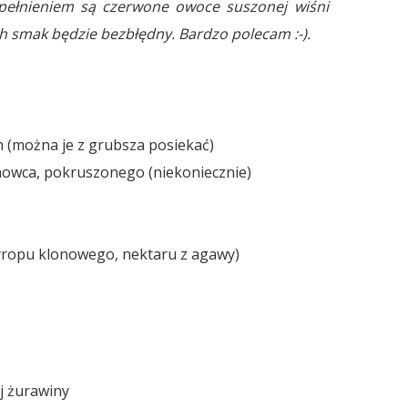
pełnieniem są czerwone owoce suszonej wiśni
h smak będzie bezbłędny. Bardzo polecam :-).
 (można je z grubsza posiekać)
aowca, pokruszonego (niekoniecznie)
syropu klonowego, nektaru z agawy)
j żurawiny