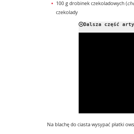
100 g drobinek czekoladowych (
ch
czekolady
Dalsza część art
Na blachę do ciasta wysypać płatki ow