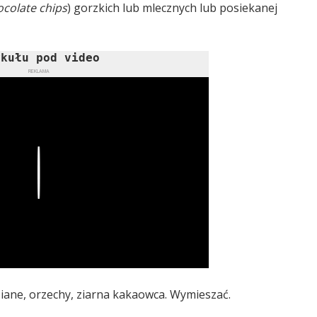
ocolate chips
) gorzkich lub mlecznych lub posiekanej
ykułu pod video
REKLAMA
Play
siane, orzechy, ziarna kakaowca. Wymieszać.