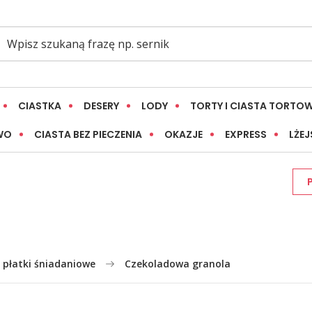
CIASTKA
DESERY
LODY
TORTY I CIASTA TORTO
WO
CIASTA BEZ PIECZENIA
OKAZJE
EXPRESS
LŻEJ
, płatki śniadaniowe
Czekoladowa granola