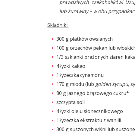
prawdziwych czekoholików! Uzu
lub żurawiny – w obu przypadkac
Składniki:
300 g płatków owsianych
100 g orzechów pekan lub włoskich
1/3 szklanki prażonych ziaren kak
4 łyżki kakao
1 łyżeczka cynamonu
170 g miodu (lub
golden syrupu
, 
80 g jasnego brązowego cukru*
szczypta soli
4 łyżki oleju słonecznikowego
1 łyżeczka ekstraktu z wanilii
300 g suszonych wiśni lub suszone