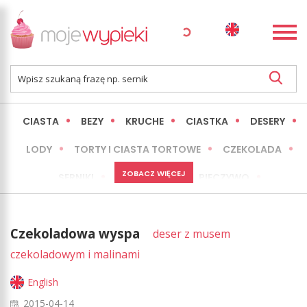
CIASTA
BEZY
KRUCHE
CIASTKA
DESERY
LODY
TORTY I CIASTA TORTOWE
CZEKOLADA
ZOBACZ WIĘCEJ
SERNIKI
MINI WYPIEKI
PIECZYWO
CIASTA BEZ PIECZENIA
OKAZJE
EXPRESS
Czekoladowa wyspa
deser z musem
LŻEJSZE / ZDROWSZE
INNE
czekoladowym i malinami
English
2015-04-14