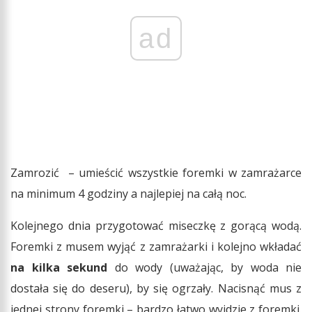
ad
Zamrozić – umieścić wszystkie foremki w zamrażarce
na minimum 4 godziny a najlepiej na całą noc.
Kolejnego dnia przygotować miseczkę z gorącą wodą.
Foremki z musem wyjąć z zamrażarki i kolejno wkładać
na kilka sekund
do wody (uważając, by woda nie
dostała się do deseru), by się ogrzały. Nacisnąć mus z
jednej strony foremki – bardzo łatwo wyjdzie z foremki.