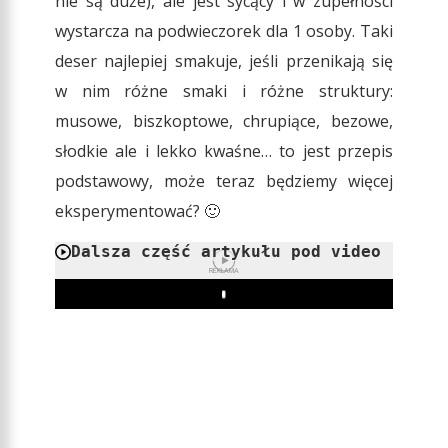
nie są duże), ale jest sycący i w zupełności
wystarcza na podwieczorek dla 1 osoby. Taki
deser najlepiej smakuje, jeśli przenikają się
w nim różne smaki i różne struktury:
musowe, biszkoptowe, chrupiące, bezowe,
słodkie ale i lekko kwaśne… to jest przepis
podstawowy, może teraz będziemy więcej
eksperymentować? 🙂
Dalsza część artykułu pod video
REKLAMA
Play