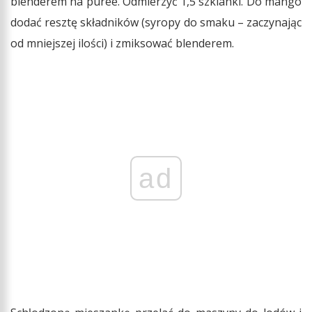
blenderem na puree. Odmierzyć 1,5 szklanki. Do mango
dodać resztę składników (syropy do smaku – zaczynając
od mniejszej ilości) i zmiksować blenderem.
ad