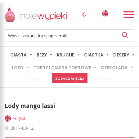
CIASTA
BEZY
KRUCHE
CIASTKA
DESERY
LODY
TORTY I CIASTA TORTOWE
CZEKOLADA
ZOBACZ WIĘCEJ
SERNIKI
MINI WYPIEKI
PIECZYWO
CIASTA BEZ PIECZENIA
OKAZJE
EXPRESS
Lody mango lassi
LŻEJSZE / ZDROWSZE
INNE
English
2017-08-12