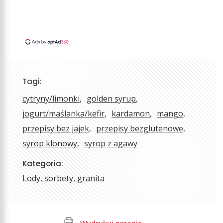
Tagi:
cytryny/limonki
golden syrup
jogurt/maślanka/kefir
kardamon
mango
przepisy bez jajek
przepisy bezglutenowe
syrop klonowy
syrop z agawy
Kategoria:
Lody, sorbety, granita