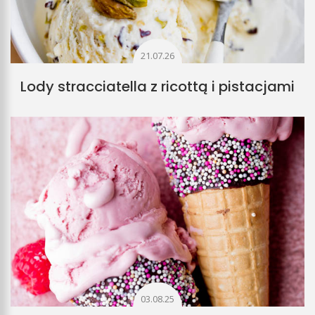
21.07.26
Lody stracciatella z ricottą i pistacjami
03.08.25