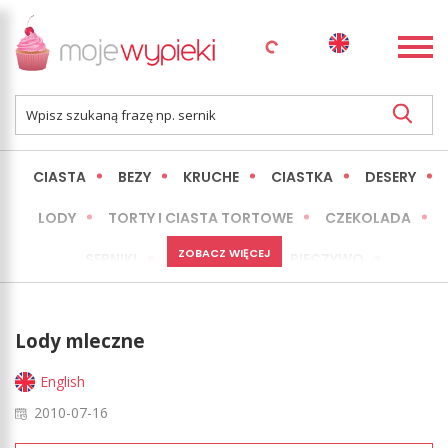
CIASTA
BEZY
KRUCHE
CIASTKA
DESERY
LODY
TORTY I CIASTA TORTOWE
CZEKOLADA
ZOBACZ WIĘCEJ
SERNIKI
MINI WYPIEKI
PIECZYWO
CIASTA BEZ PIECZENIA
OKAZJE
EXPRESS
Lody mleczne
LŻEJSZE / ZDROWSZE
INNE
English
2010-07-16