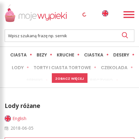
CIASTA
BEZY
KRUCHE
CIASTKA
DESERY
LODY
TORTY I CIASTA TORTOWE
CZEKOLADA
ZOBACZ WIĘCEJ
SERNIKI
MINI WYPIEKI
PIECZYWO
CIASTA BEZ PIECZENIA
OKAZJE
EXPRESS
Lody różane
LŻEJSZE / ZDROWSZE
INNE
English
2018-06-05