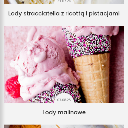
21.07.26
Lody stracciatella z ricottą i pistacjami
03.08.25
Lody malinowe