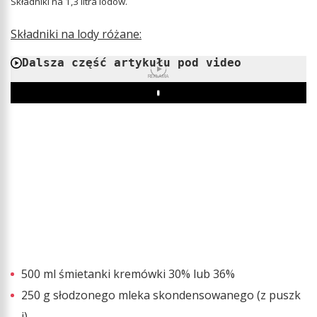
Składniki na 1,3 litra lodów.
Składniki na lody różane:
Dalsza część artykułu pod video
REKLAMA
Play
500 ml śmietanki kremówki 30% lub 36%
250 g słodzonego mleka skondensowanego (z puszk
i)