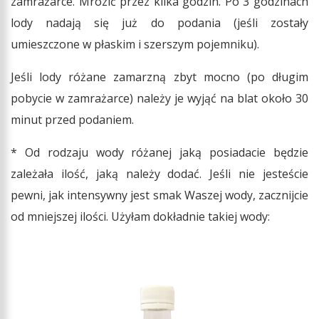
zamrażarce. Mrozić przez kilka godzin. Po 3 godzinach
lody nadają się już do podania (jeśli zostały
umieszczone w płaskim i szerszym pojemniku).
Jeśli lody różane zamarzną zbyt mocno (po długim
pobycie w zamrażarce) należy je wyjąć na blat około 30
minut przed podaniem.
* Od rodzaju wody różanej jaką posiadacie będzie
zależała ilość, jaką należy dodać. Jeśli nie jesteście
pewni, jak intensywny jest smak Waszej wody, zacznijcie
od mniejszej ilości. Użyłam dokładnie takiej wody: