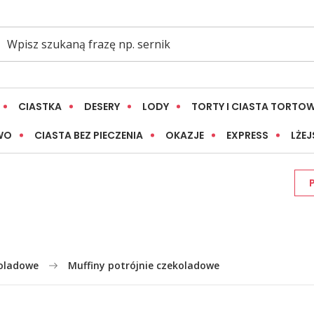
CIASTKA
DESERY
LODY
TORTY I CIASTA TORTO
WO
CIASTA BEZ PIECZENIA
OKAZJE
EXPRESS
LŻEJ
koladowe
Muffiny potrójnie czekoladowe