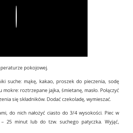
Play
mperaturze pokojowej.
ki suche: mąkę, kakao, proszek do pieczenia, sodę
u mokre: roztrzepane jajka, śmietanę, masło. Połączyć
enia się składników. Dodać czekoladę, wymieszać.
i, do nich nałożyć ciasto do 3/4 wysokości. Piec w
– 25 minut lub do tzw. suchego patyczka. Wyjąć,