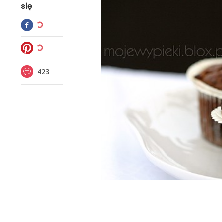
się
423