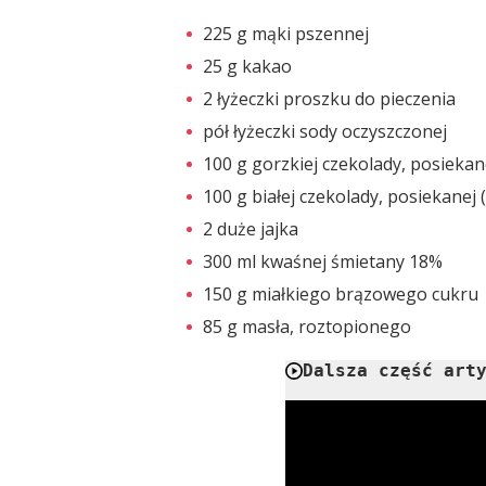
225 g mąki pszennej
25 g kakao
2 łyżeczki proszku do pieczenia
pół łyżeczki sody oczyszczonej
100 g gorzkiej czekolady, posieka
100 g białej czekolady, posiekanej
2 duże jajka
300 ml kwaśnej śmietany 18%
150 g miałkiego brązowego cukru
85 g masła, roztopionego
Dalsza część art