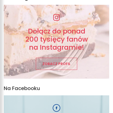
Dołącz do ponad
200 tysięcy fanów
na Instagramie!
ZOBACZ PROFIL
Na Facebooku