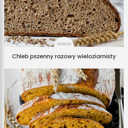
20.04.20
Chleb pszenny razowy wieloziarnisty