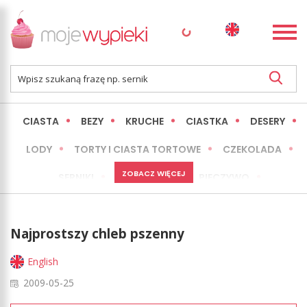
CIASTA
BEZY
KRUCHE
CIASTKA
DESERY
LODY
TORTY I CIASTA TORTOWE
CZEKOLADA
ZOBACZ WIĘCEJ
SERNIKI
MINI WYPIEKI
PIECZYWO
CIASTA BEZ PIECZENIA
OKAZJE
EXPRESS
Najprostszy chleb pszenny
LŻEJSZE / ZDROWSZE
INNE
English
2009-05-25