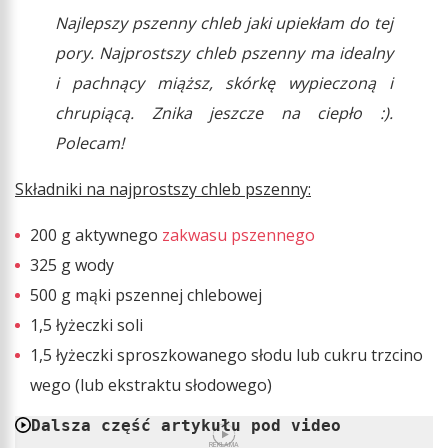
Najlepszy pszenny chleb jaki upiekłam do tej
pory. Najprostszy chleb pszenny ma idealny
i pachnący miąższ, skórkę wypieczoną i
chrupiącą. Znika jeszcze na ciepło :).
Polecam!
Składniki na najprostszy chleb pszenny:
200 g aktywnego
zakwasu pszennego
325 g wody
500 g mąki pszennej chlebowej
1,5 łyżeczki soli
1,5 łyżeczki sproszkowanego słodu lub cukru trzcino
wego (lub ekstraktu słodowego)
Dalsza część artykułu pod video
REKLAMA