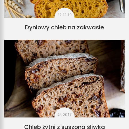
12.11.19
Dyniowy chleb na zakwasie
24.08.17
Chleb żytni z suszoną śliwką