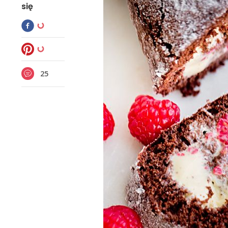
się
25