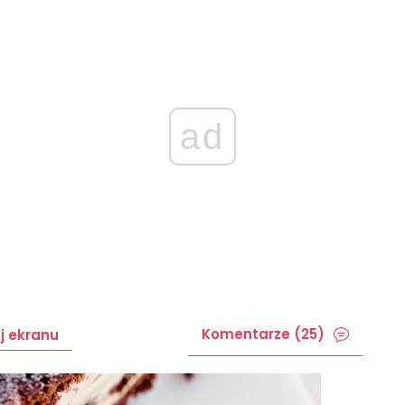
ad
Komentarze (25)
j ekranu