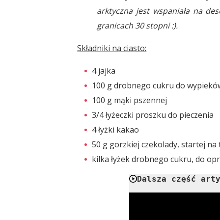
arktyczna jest wspaniała na de
granicach 30 stopni :).
Składniki na ciasto:
4 jajka
100 g drobnego cukru do wypiekó
100 g mąki pszennej
3/4 łyżeczki proszku do pieczenia
4 łyżki kakao
50 g gorzkiej czekolady, startej na 
kilka łyżek drobnego cukru, do op
Dalsza część art