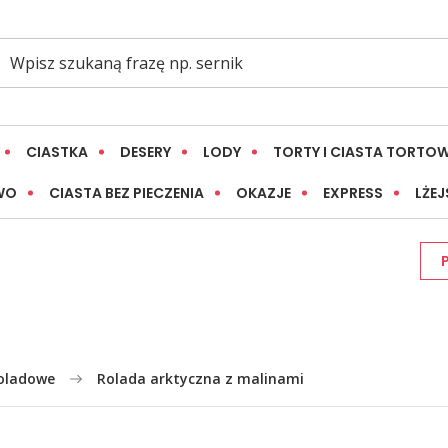
CIASTKA
DESERY
LODY
TORTY I CIASTA TORTO
WO
CIASTA BEZ PIECZENIA
OKAZJE
EXPRESS
LŻEJ
koladowe
Rolada arktyczna z malinami