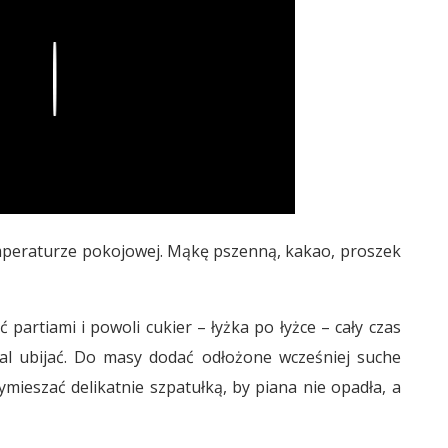
Play
mperaturze pokojowej. Mąkę pszenną, kakao, proszek
partiami i powoli cukier – łyżka po łyżce – cały czas
adal ubijać. Do masy dodać odłożone wcześniej suche
ymieszać delikatnie szpatułką, by piana nie opadła, a