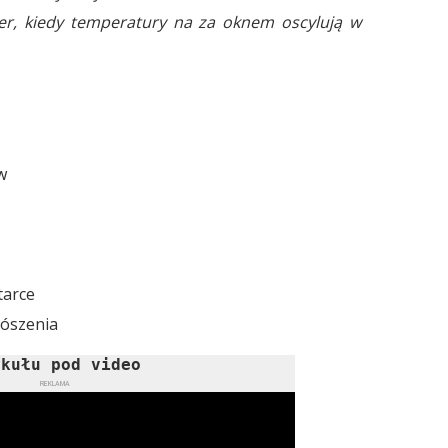
ser, kiedy temperatury na za oknem oscylują w
w
tarce
rószenia
ykułu pod video
REKLAMA