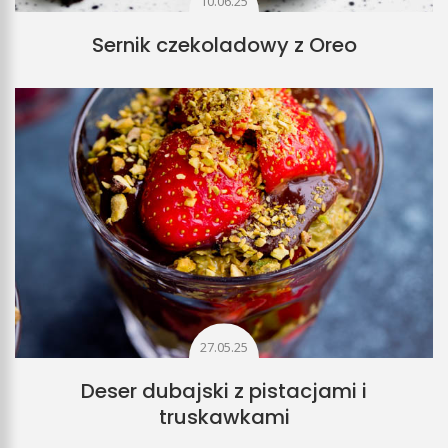
10.06.25
Sernik czekoladowy z Oreo
27.05.25
Deser dubajski z pistacjami i
truskawkami