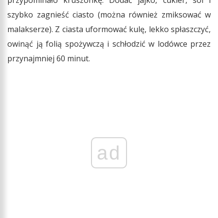
przypominało kruszonkę. Dodać jajko, cukier, sól i
szybko zagnieść ciasto (można również zmiksować w
malakserze). Z ciasta uformować kulę, lekko spłaszczyć,
owinąć ją folią spożywczą i schłodzić w lodówce przez
przynajmniej 60 minut.
ad