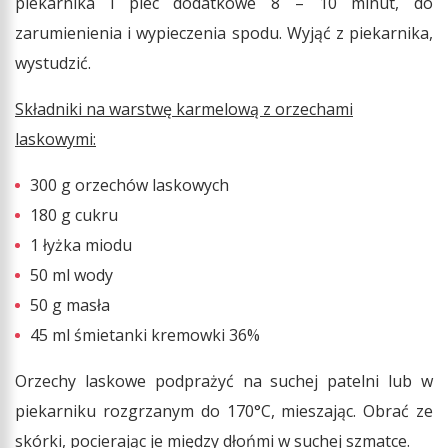
piekarnika i piec dodatkowe 8 – 10 minut, do
zarumienienia i wypieczenia spodu. Wyjąć z piekarnika,
wystudzić.
Składniki na warstwę karmelową z orzechami
laskowymi:
300 g orzechów laskowych
180 g cukru
1 łyżka miodu
50 ml wody
50 g masła
45 ml śmietanki kremowki 36%
Orzechy laskowe podprażyć na suchej patelni lub w
piekarniku rozgrzanym do 170°C, mieszając. Obrać ze
skórki, pocierając je między dłońmi w suchej szmatce.