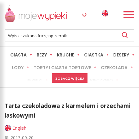
CIASTA
BEZY
KRUCHE
CIASTKA
DESERY
LODY
TORTY I CIASTA TORTOWE
CZEKOLADA
ZOBACZ WIĘCEJ
SERNIKI
MINI WYPIEKI
PIECZYWO
CIASTA BEZ PIECZENIA
OKAZJE
EXPRESS
Tarta czekoladowa z karmelem i orzechami
LŻEJSZE / ZDROWSZE
INNE
laskowymi
English
2013-09-20