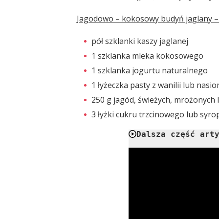
Jagodowo – kokosowy budyń jaglany – s
pół szklanki kaszy jaglanej
1 szklanka mleka kokosowego
1 szklanka jogurtu naturalnego
1 łyżeczka pasty z wanilii lub nasion
250 g jagód, świeżych, mrożonych 
3 łyżki cukru trzcinowego lub syr
Dalsza część art