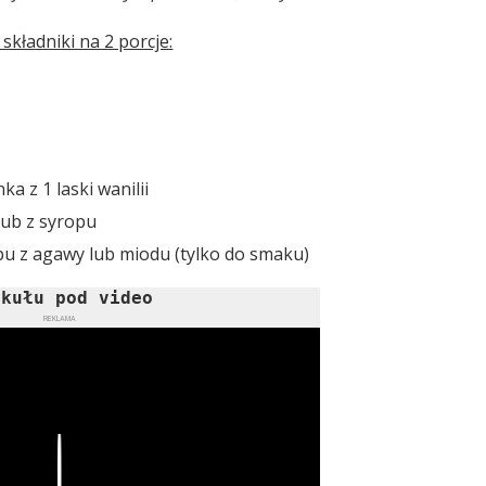
kładniki na 2 porcje:
ka z 1 laski wanilii
lub z syropu
opu z agawy lub miodu (tylko do smaku)
ykułu pod video
REKLAMA
Play