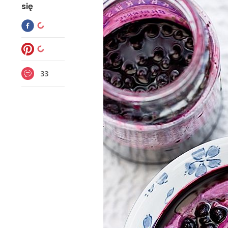
się
33