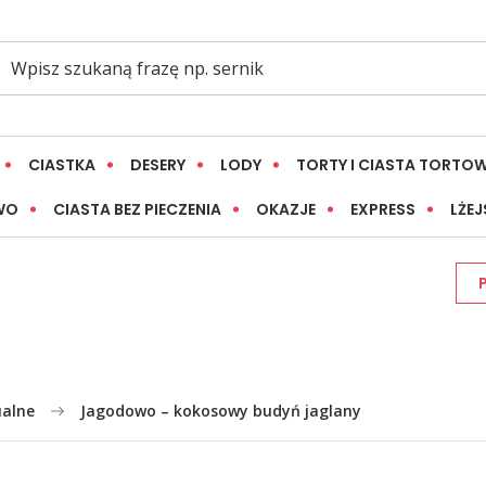
CIASTKA
DESERY
LODY
TORTY I CIASTA TORTO
WO
CIASTA BEZ PIECZENIA
OKAZJE
EXPRESS
LŻEJ
ualne
Jagodowo – kokosowy budyń jaglany