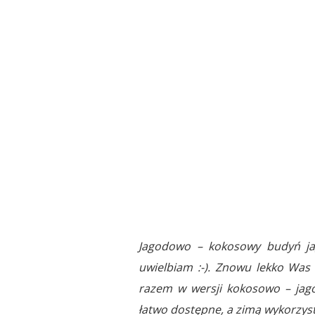
Jagodowo – kokosowy budyń jag
uwielbiam :-). Znowu lekko Was
razem w wersji kokosowo – jago
łatwo dostępne, a zimą wykorzyst