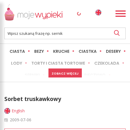
CIASTA
BEZY
KRUCHE
CIASTKA
DESERY
LODY
TORTY I CIASTA TORTOWE
CZEKOLADA
ZOBACZ WIĘCEJ
SERNIKI
MINI WYPIEKI
PIECZYWO
CIASTA BEZ PIECZENIA
OKAZJE
EXPRESS
Sorbet truskawkowy
LŻEJSZE / ZDROWSZE
INNE
English
2009-07-06