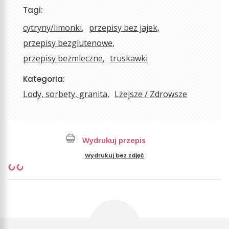
Tagi:
cytryny/limonki
przepisy bez jajek
przepisy bezglutenowe
przepisy bezmleczne
truskawki
Kategoria:
Lody, sorbety, granita
Lżejsze / Zdrowsze
Wydrukuj przepis
Wydrukuj bez zdjęć