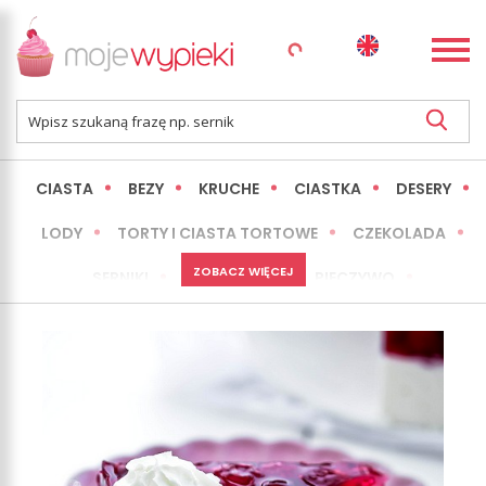
CIASTA
BEZY
KRUCHE
CIASTKA
DESERY
LODY
TORTY I CIASTA TORTOWE
CZEKOLADA
ZOBACZ WIĘCEJ
SERNIKI
MINI WYPIEKI
PIECZYWO
CIASTA BEZ PIECZENIA
OKAZJE
EXPRESS
LŻEJSZE / ZDROWSZE
INNE