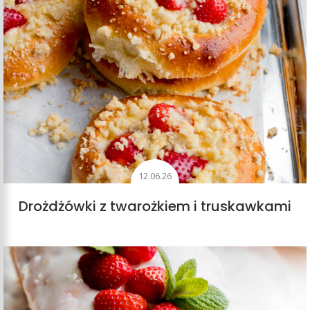
12.06.26
Drożdżówki z twarożkiem i truskawkami