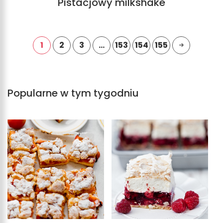
Pistacjowy milkshake
1
2
3
…
153
154
155
Popularne w tym tygodniu